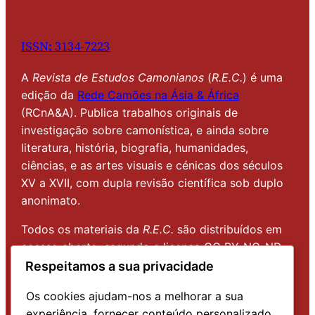
ISSN: 3134-7
2
23
A
Revista de Estudos Camonianos
(
R.E.C.
) é uma
edição da
Rede Camões na Ásia & África
(RCnA&A). Publica trabalhos originais de
investigação sobre camonística, e ainda sobre
literatura, história, biografia, humanidades,
ciências, e as artes visuais e cénicas dos séculos
XV a XVII, com dupla revisão científica sob duplo
anonimato.
Todos os materiais da
R.E.C.
são distribuídos em
acesso aberto, segundo a licença CC BY-NC-ND
(
Atribuição-NãoComercial-SemDerivações
) que
Respeitamos a sua privacidade
permite baixar e partilhar os ficheiros, sem
Os cookies ajudam-nos a melhorar a sua
modificações e sem fins comerciais.
experiência, fornecer conteúdo personalizado