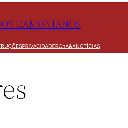
UDOS CAMONIANOS
TRUÇÕES
PRIVACIDADE
RCnA&A
NOTÍCIAS
res