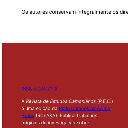
Os autores conservam integralmente os direi
ISSN: 3134-7
2
23
A
Revista de Estudos Camonianos
(
R.E.C.
)
é uma edição da
Rede Camões na Ásia &
África
(RCnA&A). Publica trabalhos
originais de investigação sobre