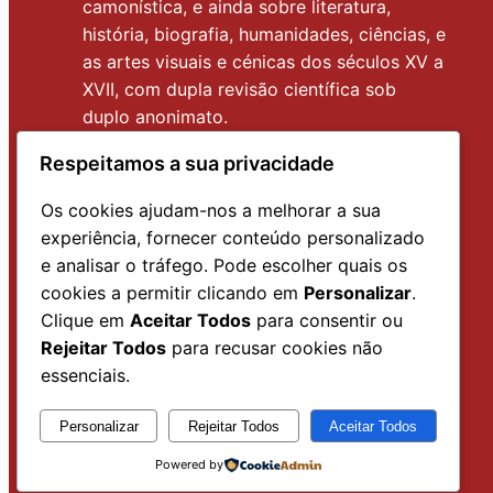
camonística, e ainda sobre literatura,
história, biografia, humanidades, ciências, e
as artes visuais e cénicas dos séculos XV a
XVII, com dupla revisão científica sob
duplo anonimato.
Todos os materiais da
R.E.C.
são
Respeitamos a sua privacidade
distribuídos em acesso aberto, segundo a
Os cookies ajudam-nos a melhorar a sua
licença CC BY-NC-ND (
Atribuição-
experiência, fornecer conteúdo personalizado
NãoComercial-SemDerivações
) que
e analisar o tráfego. Pode escolher quais os
permite baixar e partilhar os ficheiros, sem
cookies a permitir clicando em
Personalizar
.
modificações e sem fins comerciais.
Clique em
Aceitar Todos
para consentir ou
Rejeitar Todos
para recusar cookies não
essenciais.
Personalizar
Rejeitar Todos
Aceitar Todos
Powered by